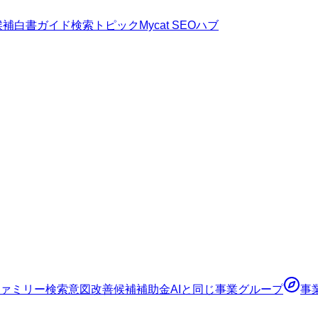
候補
白書
ガイド
検索トピック
Mycat SEOハブ
ァミリー
検索意図
改善候補
補助金AI
と同じ事業グループ
事