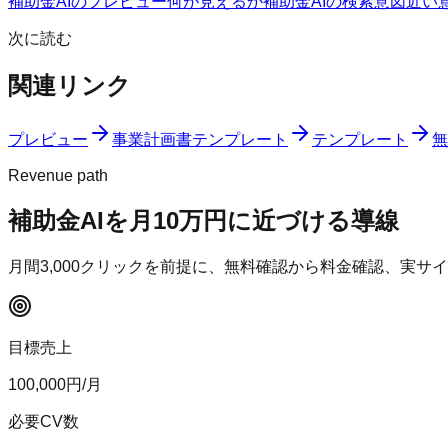
補助金AIのプレビュー
何が見えるか
補助金AIの検索意図
近い
次に読む
関連リンク
プレビュー
事業計画書テンプレート
テンプレート
無
Revenue path
補助金AI
を月10万円に近づける導線
月間
3,000
クリックを前提に、無料確認から料金確認、実サイ
目標売上
100,000
円/月
必要CV数