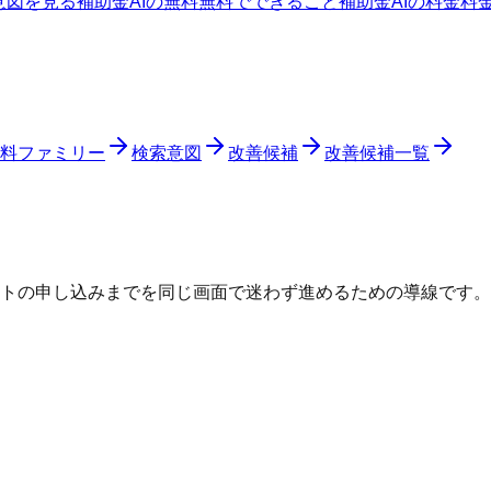
意図を見る
補助金AIの無料
無料でできること
補助金AIの料金
料
料ファミリー
検索意図
改善候補
改善候補一覧
トの申し込みまでを同じ画面で迷わず進めるための導線です。