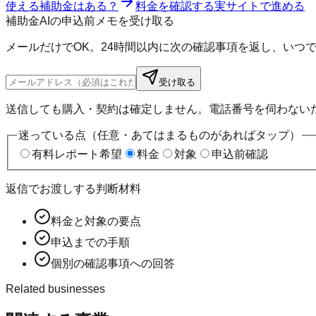
使える補助金はある？
料金を確認する
実サイトで進める
補助金AIの申込前メモを受け取る
メールだけでOK。24時間以内に次の確認事項を返し、いつ
受け取る
送信しても購入・契約は確定しません。電話番号を伺わない
迷っている点（任意・あてはまるものがあればタップ）
有料レポート希望
料金
対象
申込前確認
返信でお渡しする判断材料
料金と対象の要点
申込までの手順
個別の確認事項への回答
Related businesses