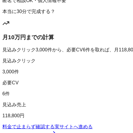
匿名で相談OK・個人情報不要
本当に30分で完成する？
月10万円までの計算
見込みクリック
3,000
件から、必要CV
6
件を取れば、月
118,8
見込みクリック
3,000件
必要CV
6件
見込み売上
118,800円
料金で止まらず確認する
実サイトへ進める