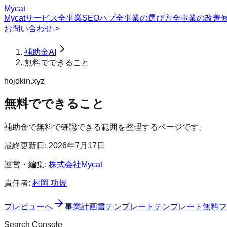
Mycat
Mycatサービス
全事業SEOハブ
全事業の選び方
全事業の改善
お問い合わせ
->
補助金AI
無料でできること
hojokin.xyz
無料でできること
補助金で無料で確認できる範囲を整理するページです。
最終更新日:
2026年7月17日
運営・編集:
株式会社Mycat
責任者:
村岡 功規
プレビュー
へ
事業計画書テンプレート
テンプレート
無料フ
Search Console