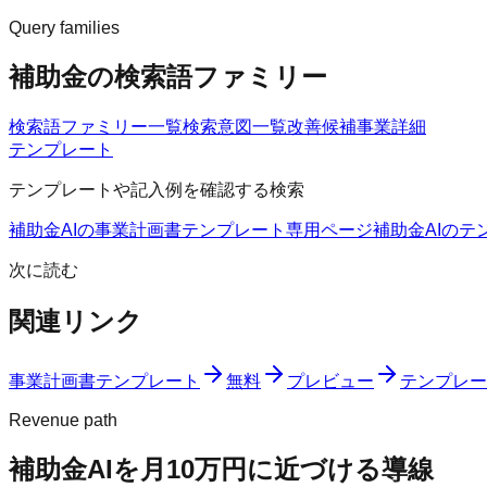
Query families
補助金の検索語ファミリー
検索語ファミリー一覧
検索意図一覧
改善候補
事業詳細
テンプレート
テンプレートや記入例を確認する検索
補助金AIの事業計画書テンプレート
専用ページ
補助金AIのテ
次に読む
関連リンク
事業計画書テンプレート
無料
プレビュー
テンプレー
Revenue path
補助金AI
を月10万円に近づける導線