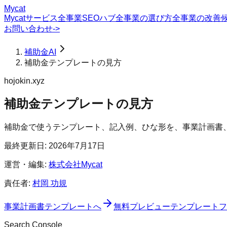
Mycat
Mycatサービス
全事業SEOハブ
全事業の選び方
全事業の改善
お問い合わせ
->
補助金AI
補助金テンプレートの見方
hojokin.xyz
補助金テンプレートの見方
補助金で使うテンプレート、記入例、ひな形を、事業計画書
最終更新日:
2026年7月17日
運営・編集:
株式会社Mycat
責任者:
村岡 功規
事業計画書テンプレート
へ
無料
プレビュー
テンプレートフ
Search Console