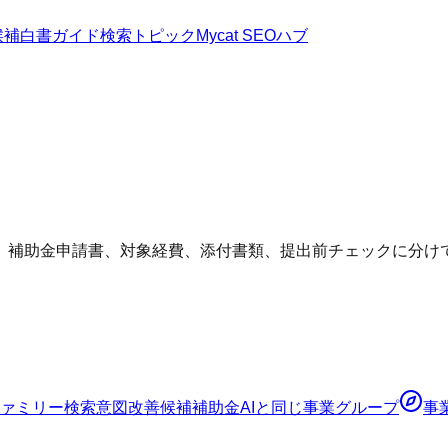
候補
白書
ガイド
検索トピック
Mycat SEOハブ
、補助金申請書、対象経費、添付書類、提出前チェックに分け
ァミリー
検索意図
改善候補
補助金AI
と同じ事業グループ
事