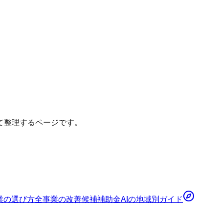
て整理するページです。
業の選び方
全事業の改善候補
補助金AI
の地域別ガイド