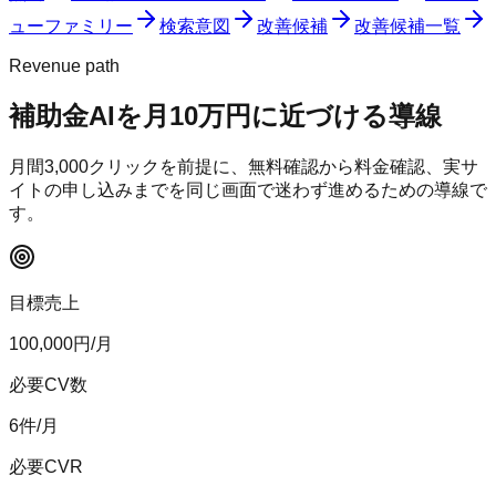
ューファミリー
検索意図
改善候補
改善候補一覧
Revenue path
補助金AI
を月10万円に近づける導線
月間
3,000
クリックを前提に、無料確認から料金確認、実サ
イトの申し込みまでを同じ画面で迷わず進めるための導線で
す。
目標売上
100,000
円/月
必要CV数
6
件/月
必要CVR