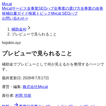
Mycat
Mycatサービス
全事業SEOハブ
全事業の選び方
全事業の改善
候補
白書
ガイド
検索トピック
Mycat SEOハブ
お問い合わせ
->
補助金AI
プレビューで見られること
hojokin.xyz
プレビューで見られること
補助金でプレビューとして何が見えるかを整理するページで
す。
最終更新日:
2026年7月17日
運営・編集:
株式会社Mycat
責任者:
村岡 功規