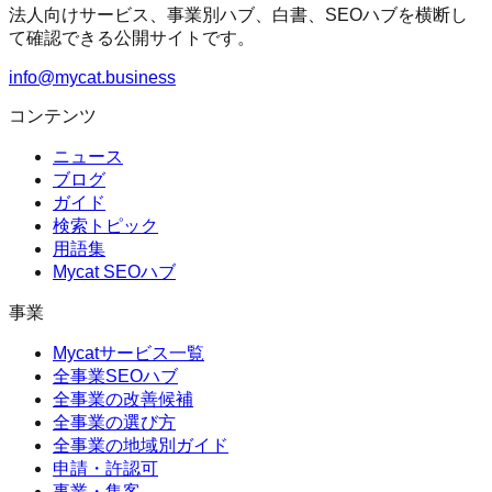
法人向けサービス、事業別ハブ、白書、SEOハブを横断し
て確認できる公開サイトです。
info@mycat.business
コンテンツ
ニュース
ブログ
ガイド
検索トピック
用語集
Mycat SEOハブ
事業
Mycatサービス一覧
全事業SEOハブ
全事業の改善候補
全事業の選び方
全事業の地域別ガイド
申請・許認可
事業・集客