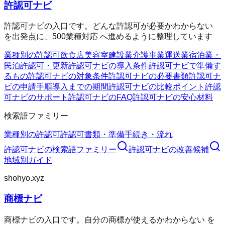
許認可ナビ
許認可ナビの入口です。どんな許認可が必要かわからない
を出発点に、500業種対応 へ進めるように整理しています
業種別の許認可
飲食店
美容室
建設業
介護事業
運送業
宿泊業・
民泊
許認可・更新
許認可ナビの導入条件
許認可ナビで準備す
るもの
許認可ナビの対象条件
許認可ナビの必要書類
許認可ナ
ビの申請手順
導入までの期間
許認可ナビの比較ポイント
許認
可ナビのサポート
許認可ナビのFAQ
許認可ナビの安心材料
検索語ファミリー
業種別の許認可
許認可
書類・準備
手続き・流れ
許認可ナビ
の検索語ファミリー
許認可ナビ
の改善候補
地域別ガイド
shohyo.xyz
商標ナビ
商標ナビの入口です。自分の商標が使えるかわからない を