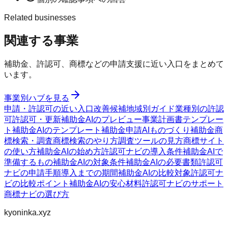
Related businesses
関連する事業
補助金、許認可、商標などの申請支援に近い入口をまとめて
います。
事業別ハブを見る
申請・許認可の近い入口
改善候補
地域別ガイド
業種別の許認
可
許認可・更新
補助金AIのプレビュー
事業計画書テンプレー
ト
補助金AIのテンプレート
補助金申請AI
ものづくり補助金
商
標検索・調査
商標検索のやり方
調査ツールの見方
商標サイト
の使い方
補助金AIの始め方
許認可ナビの導入条件
補助金AIで
準備するもの
補助金AIの対象条件
補助金AIの必要書類
許認可
ナビの申請手順
導入までの期間
補助金AIの比較対象
許認可ナ
ビの比較ポイント
補助金AIの安心材料
許認可ナビのサポート
商標ナビの選び方
kyoninka.xyz