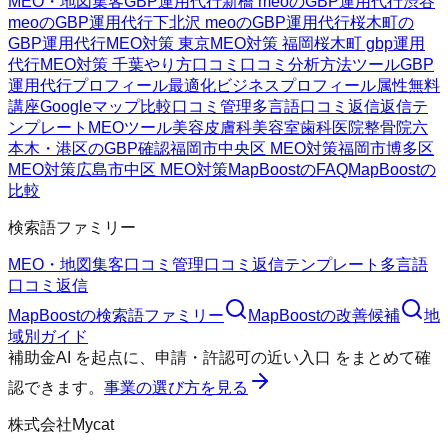
MEO・地図集客
GBP運用代行
新橋 meoのGBP運用代行
渋谷
meoのGBP運用代行
下北沢 meoのGBP運用代行
桜木町の
GBP運用代行
MEO対策 東京
MEO対策 福岡
桜木町 gbp運用
代行
MEO対策 千葉
やり方
口コミ
口コミ分析方法
ツール
GBP
運用代行
プロフィール最適化
ビジネスプロフィール属性
無料
講座
Googleマップ
比較
口コミ管理
多言語口コミ返信
返信テ
ンプレート
MEOツール
美容皮膚科
美容室
歯科医院
整骨院
六
本木・港区のGBP確認
福岡市中央区 MEO対策
福岡市博多区
MEO対策
広島市中区 MEO対策
MapBoostのFAQ
MapBoostの
比較
検索語ファミリー
MEO・地図集客
口コミ管理
口コミ返信テンプレート
多言語
口コミ返信
MapBoost
の検索語ファミリー
MapBoost
の改善候補
地
域別ガイド
補助金AI
を起点に、
申請・許認可の近い入口
をまとめて確
認できます。
事業の選び方を見る
株式会社Mycat