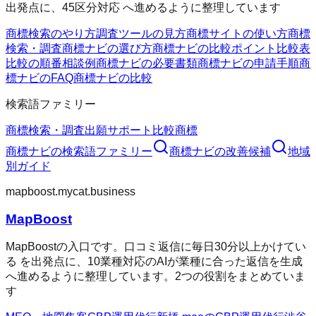
出発点に、45区分対応 へ進めるように整理しています
商標検索のやり方
調査ツールの見方
商標サイトの使い方
商標
検索・調査
商標ナビの選び方
商標ナビの比較ポイント
比較表
比較の順番
相談例
商標ナビの必要書類
商標ナビの申請手順
商
標ナビのFAQ
商標ナビの比較
検索語ファミリー
商標検索・調査
出願サポート
比較
商標
商標ナビ
の検索語ファミリー
商標ナビ
の改善候補
地域
別ガイド
mapboost.mycat.business
MapBoost
MapBoostの入口です。口コミ返信に毎日30分以上かけてい
る を出発点に、10業種対応のAIが業種に合った返信を生成
へ進めるように整理しています。2つの役割をまとめていま
す